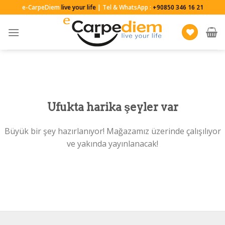
Skip
e-CarpeDiem
live your life
| Tel & WhatsApp :
+90850 346 16 21
to
content
Ufukta harika şeyler var
Büyük bir şey hazırlanıyor! Mağazamız üzerinde çalışılıyor
ve yakında yayınlanacak!