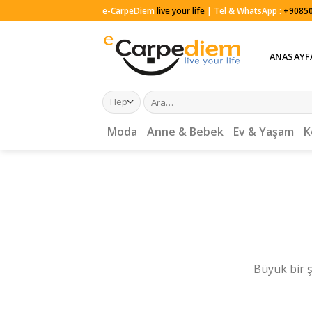
Skip
e-CarpeDiem
live your life
| Tel & WhatsApp :
+90850
to
content
ANASAYF
Ara:
Moda
Anne & Bebek
Ev & Yaşam
K
Büyük bir ş