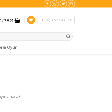
GIRIŞ YAP / ÜYE OL
T /
$ 0.00
i & Oyun
ayınlanacak!