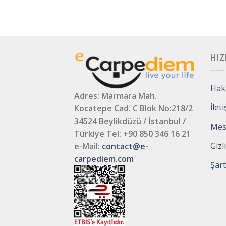
HIZ
Hak
Adres: Marmara Mah.
İlet
Kocatepe Cad. C Blok No:218/2
34524 Beylikdüzü / İstanbul /
Mesa
Türkiye
Tel: +90 850 346 16 21
Gizl
e-Mail:
contact@e-
carpediem.com
Şart