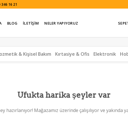
 346 16 21
A
BLOG
İLETIŞIM
NELER YAPIYORUZ
SEPE
ozmetik & Kişisel Bakım
Kırtasiye & Ofis
Elektronik
Hob
Ufukta harika şeyler var
ey hazırlanıyor! Mağazamız üzerinde çalışılıyor ve yakında y