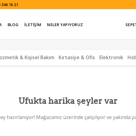
 346 16 21
A
BLOG
İLETIŞIM
NELER YAPIYORUZ
SEPE
ozmetik & Kişisel Bakım
Kırtasiye & Ofis
Elektronik
Hob
Ufukta harika şeyler var
ey hazırlanıyor! Mağazamız üzerinde çalışılıyor ve yakında y