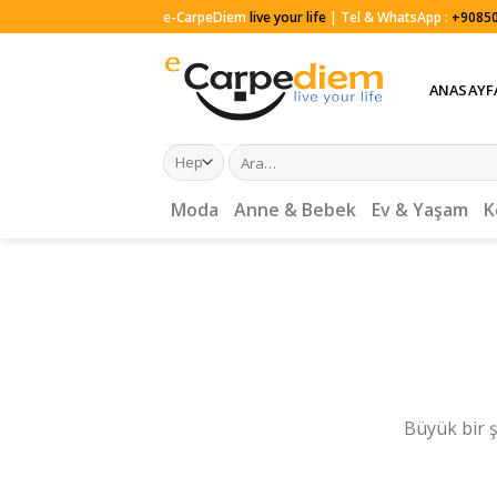
Skip
e-CarpeDiem
live your life
| Tel & WhatsApp :
+90850
to
content
ANASAYF
Ara:
Moda
Anne & Bebek
Ev & Yaşam
K
Büyük bir ş