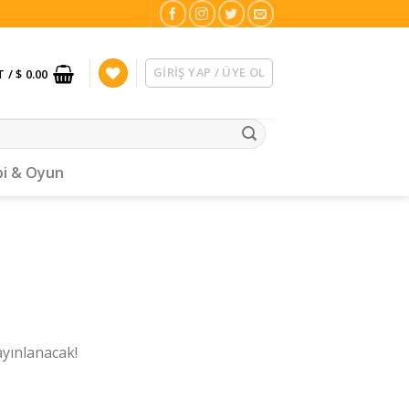
GIRIŞ YAP / ÜYE OL
T /
$ 0.00
i & Oyun
ayınlanacak!