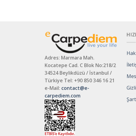
HIZ
Hak
Adres: Marmara Mah.
İlet
Kocatepe Cad. C Blok No:218/2
34524 Beylikdüzü / İstanbul /
Mesa
Türkiye
Tel: +90 850 346 16 21
Gizl
e-Mail:
contact@e-
carpediem.com
Şart