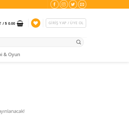
GIRIŞ YAP / ÜYE OL
T /
$ 0.00
i & Oyun
ayınlanacak!