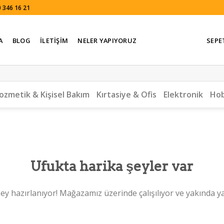
 346 16 21
A
BLOG
İLETIŞIM
NELER YAPIYORUZ
SEPE
ozmetik & Kişisel Bakım
Kırtasiye & Ofis
Elektronik
Hob
Ufukta harika şeyler var
ey hazırlanıyor! Mağazamız üzerinde çalışılıyor ve yakında y