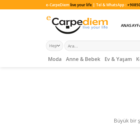
Skip
e-CarpeDiem
live your life
| Tel & WhatsApp :
+90850
to
content
ANASAYF
Ara:
Moda
Anne & Bebek
Ev & Yaşam
K
Büyük bir ş