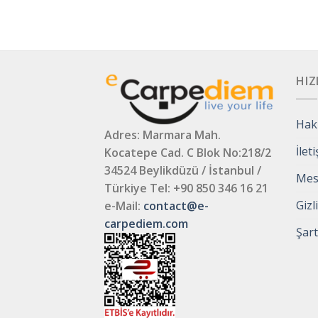
HIZ
Hak
Adres: Marmara Mah.
İlet
Kocatepe Cad. C Blok No:218/2
34524 Beylikdüzü / İstanbul /
Mesa
Türkiye
Tel: +90 850 346 16 21
Gizl
e-Mail:
contact@e-
carpediem.com
Şart