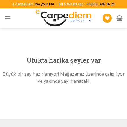
Skip
e-CarpeDiem
live your life
| Tel & WhatsApp :
+90850 346 16 21
to
content
Ufukta harika şeyler var
Büyük bir şey hazırlanıyor! Mağazamız üzerinde çalışılıyor
ve yakında yayınlanacak!