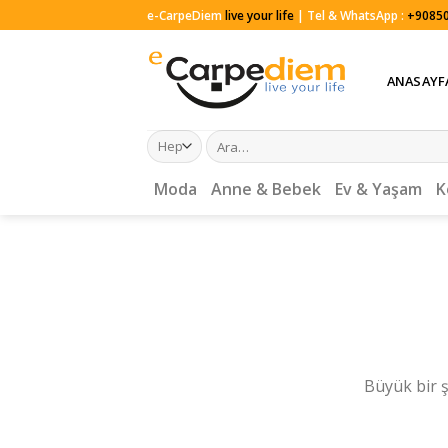
Skip
e-CarpeDiem
live your life
| Tel & WhatsApp :
+90850
to
content
ANASAYF
Ara:
Moda
Anne & Bebek
Ev & Yaşam
K
Büyük bir ş