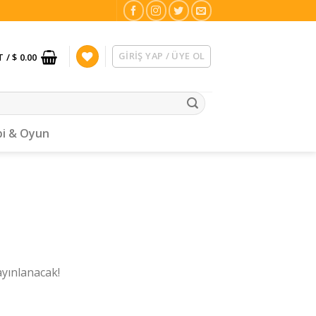
GIRIŞ YAP / ÜYE OL
T /
$ 0.00
i & Oyun
ayınlanacak!