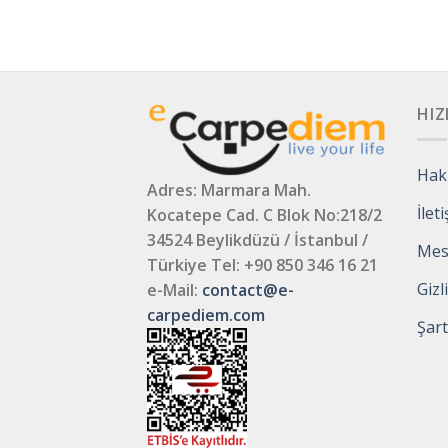
HIZ
Hak
Adres: Marmara Mah.
İlet
Kocatepe Cad. C Blok No:218/2
34524 Beylikdüzü / İstanbul /
Mesa
Türkiye
Tel: +90 850 346 16 21
Gizl
e-Mail:
contact@e-
carpediem.com
Şart