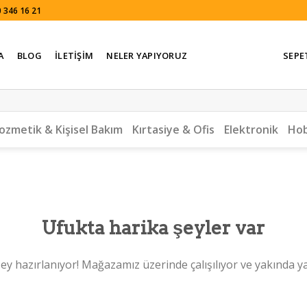
 346 16 21
A
BLOG
İLETIŞIM
NELER YAPIYORUZ
SEPE
ozmetik & Kişisel Bakım
Kırtasiye & Ofis
Elektronik
Hob
Ufukta harika şeyler var
ey hazırlanıyor! Mağazamız üzerinde çalışılıyor ve yakında y