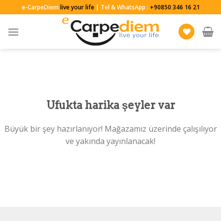
Skip
e-CarpeDiem
live your life
| Tel & WhatsApp :
+90850 346 16 21
to
content
Ufukta harika şeyler var
Büyük bir şey hazırlanıyor! Mağazamız üzerinde çalışılıyor
ve yakında yayınlanacak!