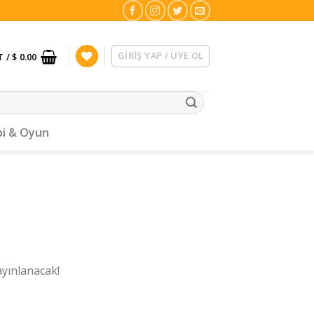
GIRIŞ YAP / ÜYE OL
T /
$ 0.00
i & Oyun
ayınlanacak!