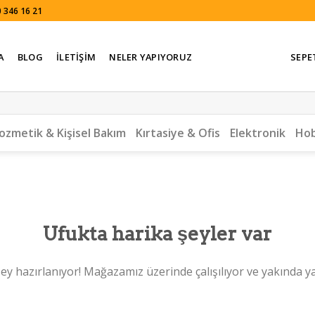
 346 16 21
A
BLOG
İLETIŞIM
NELER YAPIYORUZ
SEPE
ozmetik & Kişisel Bakım
Kırtasiye & Ofis
Elektronik
Hob
Ufukta harika şeyler var
ey hazırlanıyor! Mağazamız üzerinde çalışılıyor ve yakında y