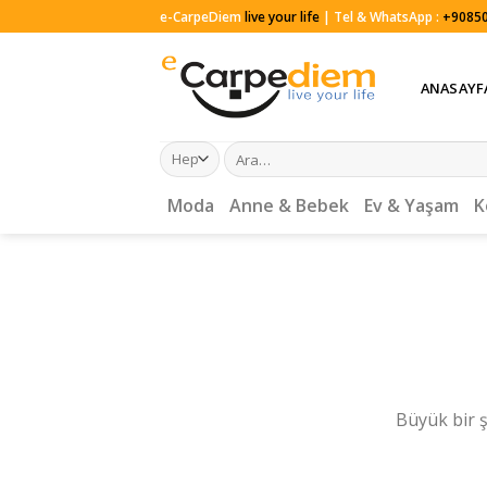
Skip
e-CarpeDiem
live your life
| Tel & WhatsApp :
+90850
to
content
ANASAYF
Ara:
Moda
Anne & Bebek
Ev & Yaşam
K
Büyük bir ş