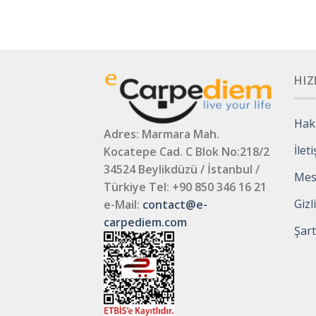
HIZ
Hak
Adres: Marmara Mah.
İlet
Kocatepe Cad. C Blok No:218/2
34524 Beylikdüzü / İstanbul /
Mesa
Türkiye
Tel: +90 850 346 16 21
Gizl
e-Mail:
contact@e-
carpediem.com
Şart