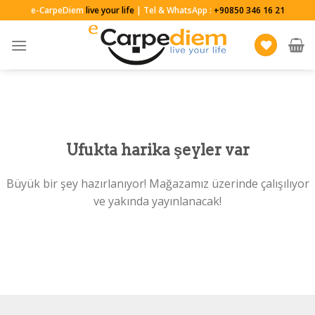
Skip
e-CarpeDiem
live your life
| Tel & WhatsApp :
+90850 346 16 21
to
content
Ufukta harika şeyler var
Büyük bir şey hazırlanıyor! Mağazamız üzerinde çalışılıyor
ve yakında yayınlanacak!