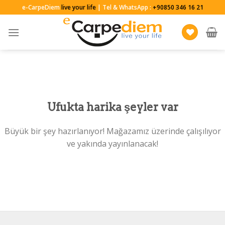
Skip
e-CarpeDiem
live your life
| Tel & WhatsApp :
+90850 346 16 21
to
content
Ufukta harika şeyler var
Büyük bir şey hazırlanıyor! Mağazamız üzerinde çalışılıyor
ve yakında yayınlanacak!