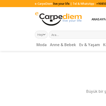
Skip
e-CarpeDiem
live your life
| Tel & WhatsApp :
+90850
to
content
ANASAYF
Ara:
Moda
Anne & Bebek
Ev & Yaşam
K
Büyük bir ş