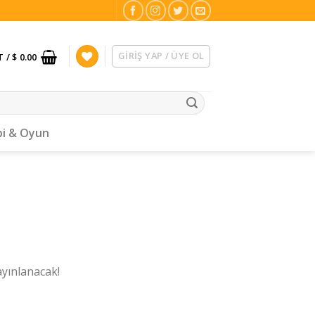
GIRIŞ YAP / ÜYE OL
T /
$ 0.00
i & Oyun
ayınlanacak!