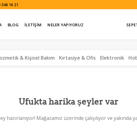
 346 16 21
A
BLOG
İLETIŞIM
NELER YAPIYORUZ
SEPE
ozmetik & Kişisel Bakım
Kırtasiye & Ofis
Elektronik
Hob
Ufukta harika şeyler var
ey hazırlanıyor! Mağazamız üzerinde çalışılıyor ve yakında y