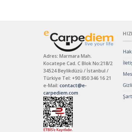
HIZ
Hak
Adres: Marmara Mah.
İlet
Kocatepe Cad. C Blok No:218/2
34524 Beylikdüzü / İstanbul /
Mesa
Türkiye
Tel: +90 850 346 16 21
Gizl
e-Mail:
contact@e-
carpediem.com
Şart