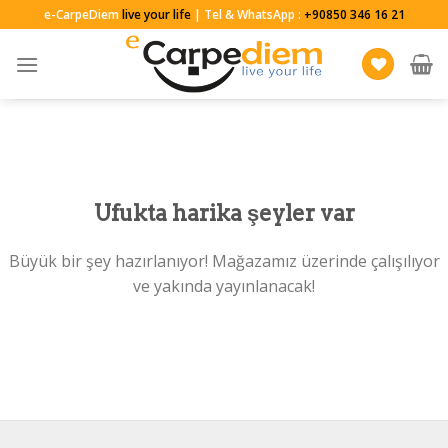
Skip
e-CarpeDiem
live your life
| Tel & WhatsApp :
+90850 346 16 21
to
content
Ufukta harika şeyler var
Büyük bir şey hazırlanıyor! Mağazamız üzerinde çalışılıyor
ve yakında yayınlanacak!