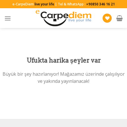
Skip
e-CarpeDiem
live your life
| Tel & WhatsApp :
+90850 346 16 21
to
content
Ufukta harika şeyler var
Büyük bir şey hazırlanıyor! Mağazamız üzerinde çalışılıyor
ve yakında yayınlanacak!