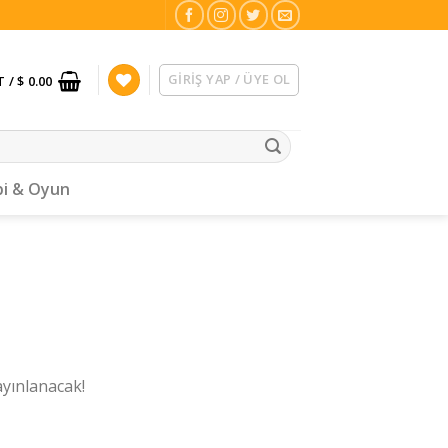
GIRIŞ YAP / ÜYE OL
T /
$ 0.00
i & Oyun
ayınlanacak!