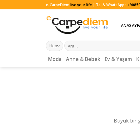
Skip
e-CarpeDiem
live your life
| Tel & WhatsApp :
+90850
to
content
ANASAYF
Ara:
Moda
Anne & Bebek
Ev & Yaşam
K
Büyük bir ş