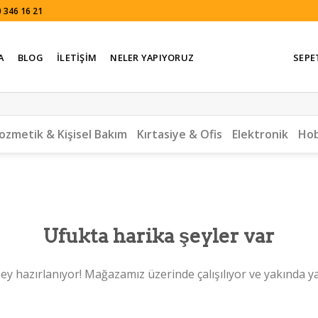
 346 16 21
A
BLOG
İLETIŞIM
NELER YAPIYORUZ
SEPE
ozmetik & Kişisel Bakım
Kırtasiye & Ofis
Elektronik
Hob
Ufukta harika şeyler var
ey hazırlanıyor! Mağazamız üzerinde çalışılıyor ve yakında y