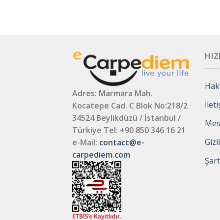
HIZ
Hak
Adres: Marmara Mah.
İlet
Kocatepe Cad. C Blok No:218/2
34524 Beylikdüzü / İstanbul /
Mesa
Türkiye
Tel: +90 850 346 16 21
Gizl
e-Mail:
contact@e-
carpediem.com
Şart