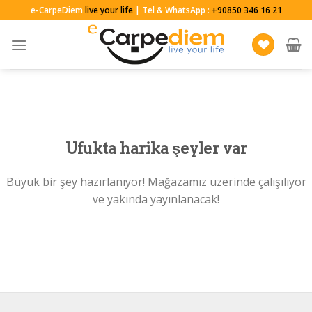
Skip
e-CarpeDiem
live your life
| Tel & WhatsApp :
+90850 346 16 21
to
content
Ufukta harika şeyler var
Büyük bir şey hazırlanıyor! Mağazamız üzerinde çalışılıyor
ve yakında yayınlanacak!