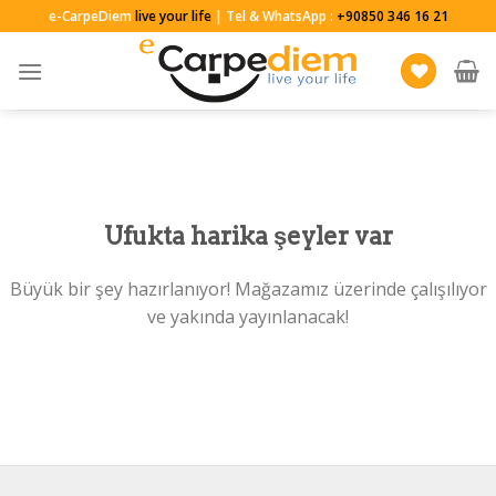
Skip
e-CarpeDiem
live your life
| Tel & WhatsApp :
+90850 346 16 21
to
content
Ufukta harika şeyler var
Büyük bir şey hazırlanıyor! Mağazamız üzerinde çalışılıyor
ve yakında yayınlanacak!