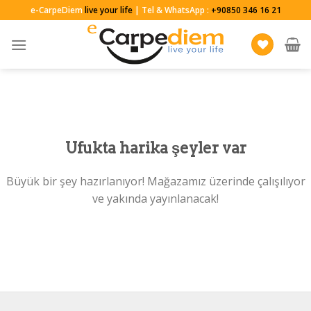
Skip
e-CarpeDiem
live your life
| Tel & WhatsApp :
+90850 346 16 21
to
content
Ufukta harika şeyler var
Büyük bir şey hazırlanıyor! Mağazamız üzerinde çalışılıyor
ve yakında yayınlanacak!