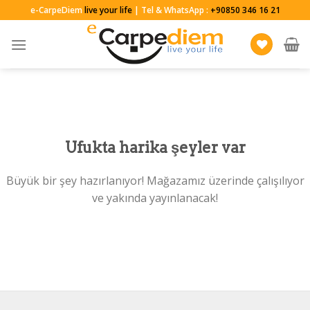
Skip
e-CarpeDiem
live your life
| Tel & WhatsApp :
+90850 346 16 21
to
content
Ufukta harika şeyler var
Büyük bir şey hazırlanıyor! Mağazamız üzerinde çalışılıyor
ve yakında yayınlanacak!