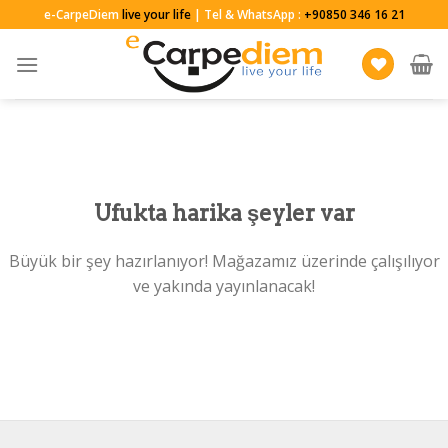
Skip
e-CarpeDiem
live your life
| Tel & WhatsApp :
+90850 346 16 21
to
content
Ufukta harika şeyler var
Büyük bir şey hazırlanıyor! Mağazamız üzerinde çalışılıyor
ve yakında yayınlanacak!