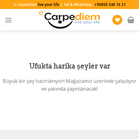
Skip
e-CarpeDiem
live your life
| Tel & WhatsApp :
+90850 346 16 21
to
content
Ufukta harika şeyler var
Büyük bir şey hazırlanıyor! Mağazamız üzerinde çalışılıyor
ve yakında yayınlanacak!