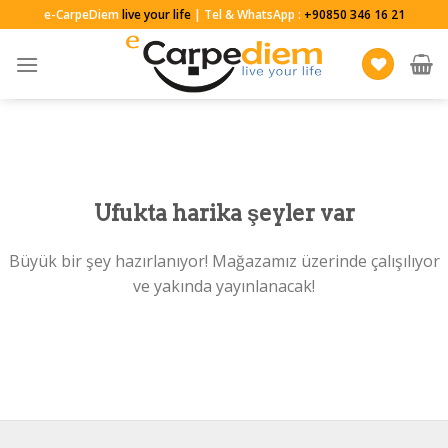
Skip
e-CarpeDiem
live your life
| Tel & WhatsApp :
+90850 346 16 21
to
content
Ufukta harika şeyler var
Büyük bir şey hazırlanıyor! Mağazamız üzerinde çalışılıyor
ve yakında yayınlanacak!