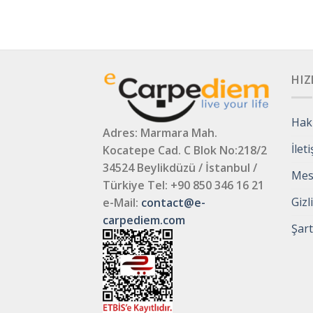
HIZ
Hak
Adres: Marmara Mah.
İlet
Kocatepe Cad. C Blok No:218/2
34524 Beylikdüzü / İstanbul /
Mesa
Türkiye
Tel: +90 850 346 16 21
Gizl
e-Mail:
contact@e-
carpediem.com
Şart