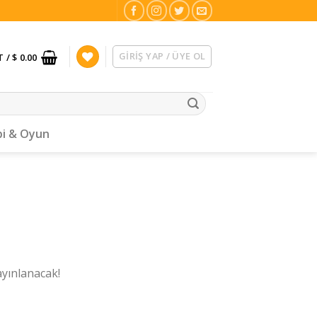
GIRIŞ YAP / ÜYE OL
T /
$ 0.00
i & Oyun
ayınlanacak!