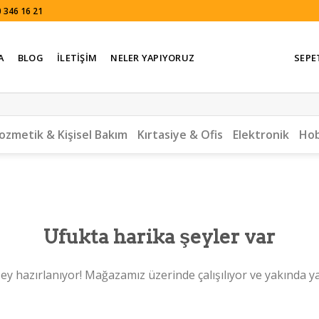
 346 16 21
A
BLOG
İLETIŞIM
NELER YAPIYORUZ
SEPE
ozmetik & Kişisel Bakım
Kırtasiye & Ofis
Elektronik
Hob
Ufukta harika şeyler var
ey hazırlanıyor! Mağazamız üzerinde çalışılıyor ve yakında y