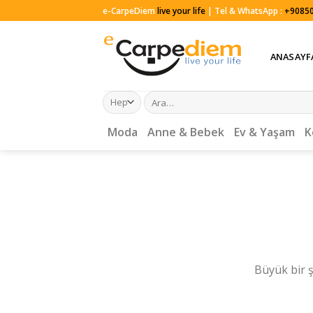
Skip
e-CarpeDiem
live your life
| Tel & WhatsApp :
+90850
to
content
ANASAYF
Ara:
Moda
Anne & Bebek
Ev & Yaşam
K
Büyük bir ş