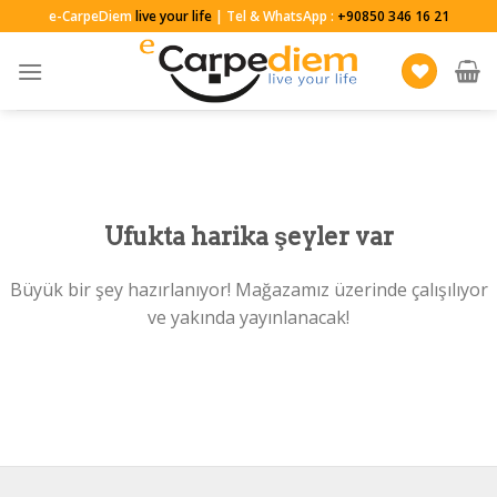
Skip
e-CarpeDiem
live your life
| Tel & WhatsApp :
+90850 346 16 21
to
content
Ufukta harika şeyler var
Büyük bir şey hazırlanıyor! Mağazamız üzerinde çalışılıyor
ve yakında yayınlanacak!