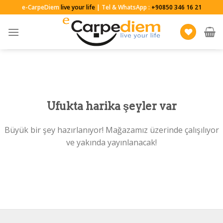
Skip
e-CarpeDiem
live your life
| Tel & WhatsApp :
+90850 346 16 21
to
content
Ufukta harika şeyler var
Büyük bir şey hazırlanıyor! Mağazamız üzerinde çalışılıyor
ve yakında yayınlanacak!