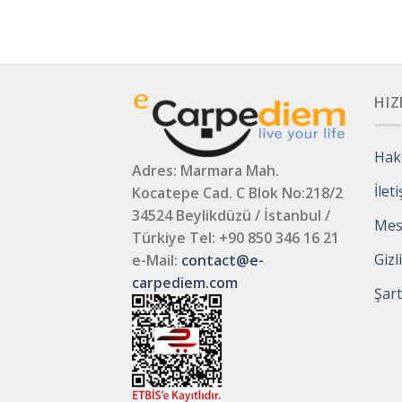
HIZ
Hak
Adres: Marmara Mah.
İlet
Kocatepe Cad. C Blok No:218/2
34524 Beylikdüzü / İstanbul /
Mesa
Türkiye
Tel: +90 850 346 16 21
Gizl
e-Mail:
contact@e-
carpediem.com
Şart