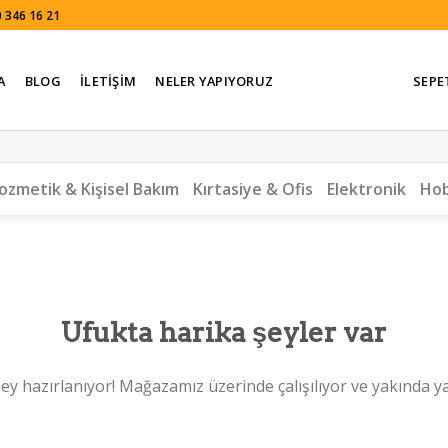
 346 16 21
A
BLOG
İLETIŞIM
NELER YAPIYORUZ
SEPE
ozmetik & Kişisel Bakım
Kırtasiye & Ofis
Elektronik
Hob
Ufukta harika şeyler var
ey hazırlanıyor! Mağazamız üzerinde çalışılıyor ve yakında y