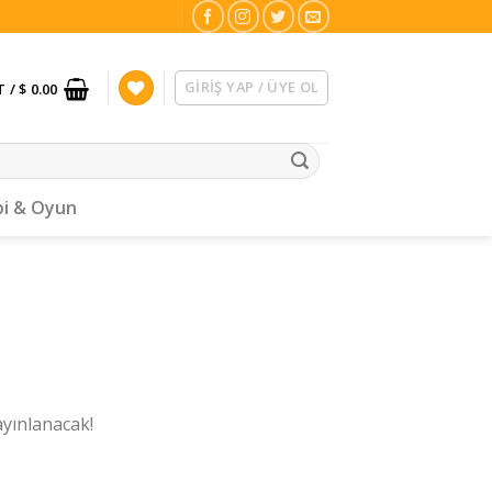
GIRIŞ YAP / ÜYE OL
T /
$ 0.00
i & Oyun
ayınlanacak!