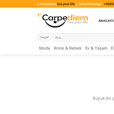
Skip
e-CarpeDiem
live your life
| Tel & WhatsApp :
+90850
to
content
ANASAYF
Ara:
Moda
Anne & Bebek
Ev & Yaşam
K
Büyük bir ş