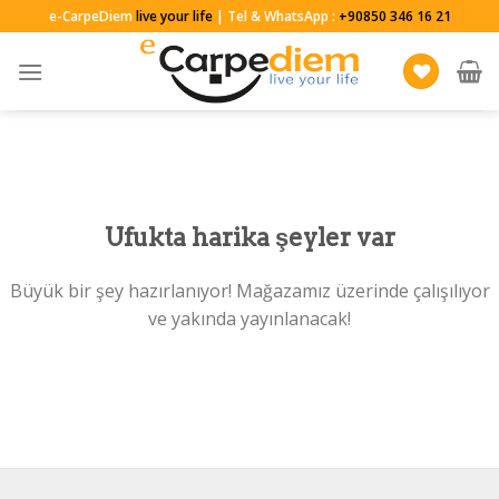
Skip
e-CarpeDiem
live your life
| Tel & WhatsApp :
+90850 346 16 21
to
content
Ufukta harika şeyler var
Büyük bir şey hazırlanıyor! Mağazamız üzerinde çalışılıyor
ve yakında yayınlanacak!