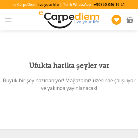
Skip
e-CarpeDiem
live your life
| Tel & WhatsApp :
+90850 346 16 21
to
content
Ufukta harika şeyler var
Büyük bir şey hazırlanıyor! Mağazamız üzerinde çalışılıyor
ve yakında yayınlanacak!