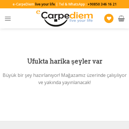
Skip
e-CarpeDiem
live your life
| Tel & WhatsApp :
+90850 346 16 21
to
content
Ufukta harika şeyler var
Büyük bir şey hazırlanıyor! Mağazamız üzerinde çalışılıyor
ve yakında yayınlanacak!