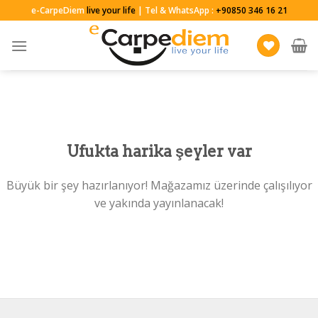
Skip
e-CarpeDiem
live your life
| Tel & WhatsApp :
+90850 346 16 21
to
content
Ufukta harika şeyler var
Büyük bir şey hazırlanıyor! Mağazamız üzerinde çalışılıyor
ve yakında yayınlanacak!