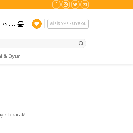
GIRIŞ YAP / ÜYE OL
T /
$ 0.00
i & Oyun
ayınlanacak!