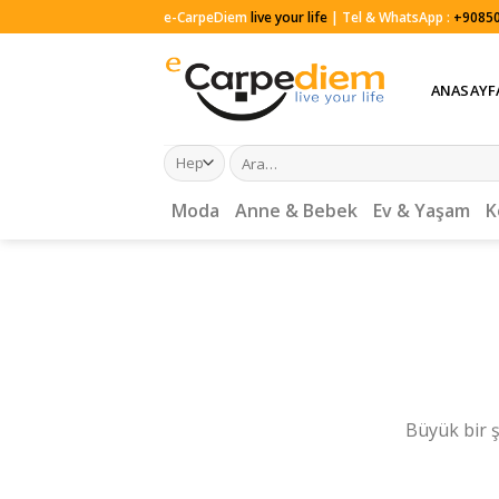
Skip
e-CarpeDiem
live your life
| Tel & WhatsApp :
+90850
to
content
ANASAYF
Ara:
Moda
Anne & Bebek
Ev & Yaşam
K
Büyük bir ş