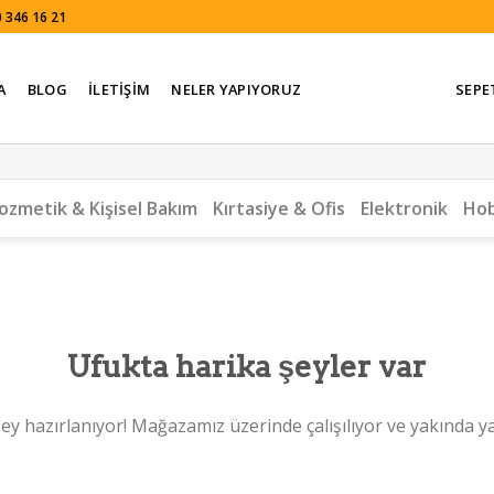
 346 16 21
A
BLOG
İLETIŞIM
NELER YAPIYORUZ
SEPE
ozmetik & Kişisel Bakım
Kırtasiye & Ofis
Elektronik
Hob
Ufukta harika şeyler var
ey hazırlanıyor! Mağazamız üzerinde çalışılıyor ve yakında y