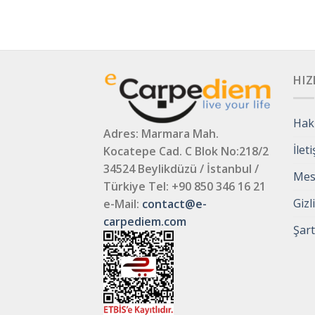
HIZ
Hak
Adres: Marmara Mah.
İlet
Kocatepe Cad. C Blok No:218/2
34524 Beylikdüzü / İstanbul /
Mesa
Türkiye
Tel: +90 850 346 16 21
Gizl
e-Mail:
contact@e-
carpediem.com
Şart