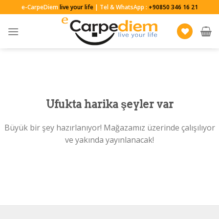
Skip
e-CarpeDiem
live your life
| Tel & WhatsApp :
+90850 346 16 21
to
content
Ufukta harika şeyler var
Büyük bir şey hazırlanıyor! Mağazamız üzerinde çalışılıyor
ve yakında yayınlanacak!