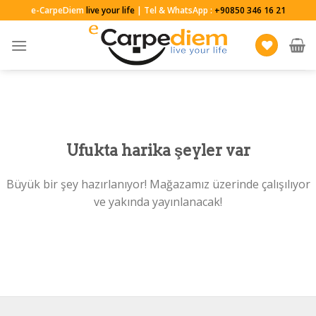
Skip
e-CarpeDiem
live your life
| Tel & WhatsApp :
+90850 346 16 21
to
content
Ufukta harika şeyler var
Büyük bir şey hazırlanıyor! Mağazamız üzerinde çalışılıyor
ve yakında yayınlanacak!