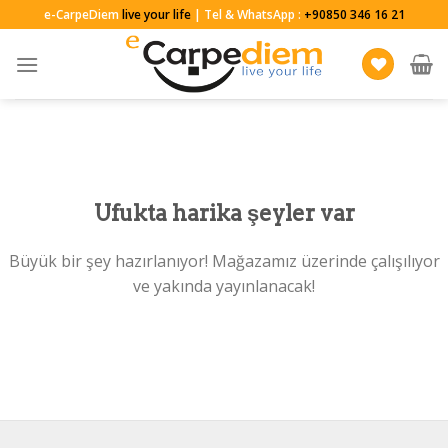
Skip
e-CarpeDiem
live your life
| Tel & WhatsApp :
+90850 346 16 21
to
content
Ufukta harika şeyler var
Büyük bir şey hazırlanıyor! Mağazamız üzerinde çalışılıyor
ve yakında yayınlanacak!