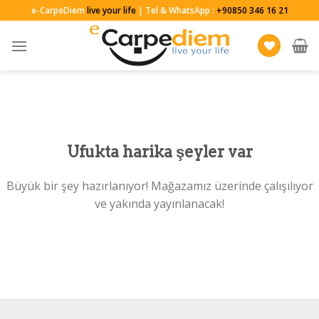
Skip
e-CarpeDiem
live your life
| Tel & WhatsApp :
+90850 346 16 21
to
content
Ufukta harika şeyler var
Büyük bir şey hazırlanıyor! Mağazamız üzerinde çalışılıyor
ve yakında yayınlanacak!