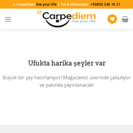
Skip
e-CarpeDiem
live your life
| Tel & WhatsApp :
+90850 346 16 21
to
content
Ufukta harika şeyler var
Büyük bir şey hazırlanıyor! Mağazamız üzerinde çalışılıyor
ve yakında yayınlanacak!