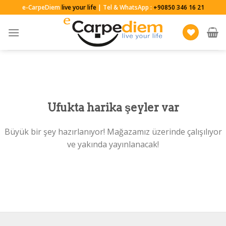
Skip
e-CarpeDiem
live your life
| Tel & WhatsApp :
+90850 346 16 21
to
content
Ufukta harika şeyler var
Büyük bir şey hazırlanıyor! Mağazamız üzerinde çalışılıyor
ve yakında yayınlanacak!