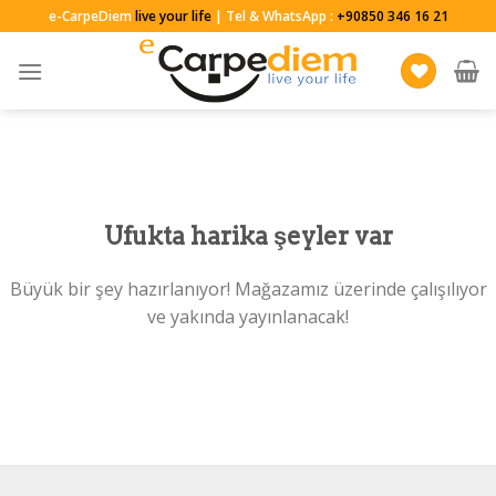
Skip
e-CarpeDiem
live your life
| Tel & WhatsApp :
+90850 346 16 21
to
content
Ufukta harika şeyler var
Büyük bir şey hazırlanıyor! Mağazamız üzerinde çalışılıyor
ve yakında yayınlanacak!