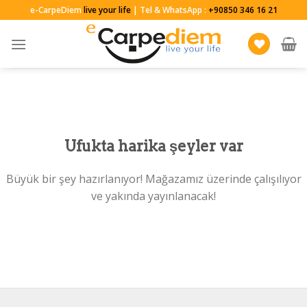
Skip
e-CarpeDiem
live your life
| Tel & WhatsApp :
+90850 346 16 21
to
content
Ufukta harika şeyler var
Büyük bir şey hazırlanıyor! Mağazamız üzerinde çalışılıyor
ve yakında yayınlanacak!