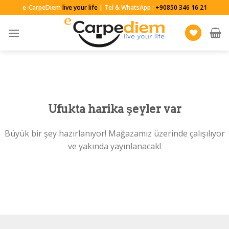
Skip
e-CarpeDiem
live your life
| Tel & WhatsApp :
+90850 346 16 21
to
content
Ufukta harika şeyler var
Büyük bir şey hazırlanıyor! Mağazamız üzerinde çalışılıyor
ve yakında yayınlanacak!