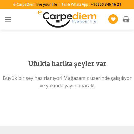
Skip
e-CarpeDiem
live your life
| Tel & WhatsApp :
+90850 346 16 21
to
content
Ufukta harika şeyler var
Büyük bir şey hazırlanıyor! Mağazamız üzerinde çalışılıyor
ve yakında yayınlanacak!