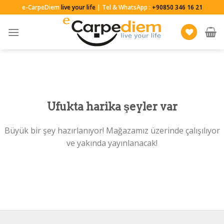
Skip
e-CarpeDiem
live your life
| Tel & WhatsApp :
+90850 346 16 21
to
content
Ufukta harika şeyler var
Büyük bir şey hazırlanıyor! Mağazamız üzerinde çalışılıyor
ve yakında yayınlanacak!