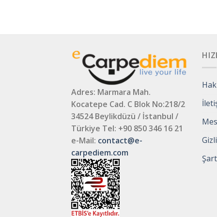
HIZ
Hak
Adres: Marmara Mah.
İlet
Kocatepe Cad. C Blok No:218/2
34524 Beylikdüzü / İstanbul /
Mesa
Türkiye
Tel: +90 850 346 16 21
Gizl
e-Mail:
contact@e-
carpediem.com
Şart