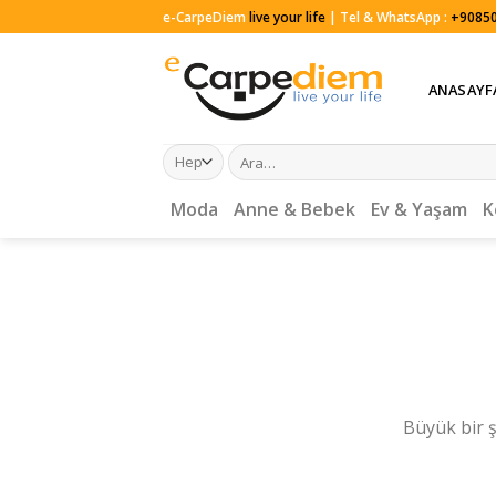
Skip
e-CarpeDiem
live your life
| Tel & WhatsApp :
+90850
to
content
ANASAYF
Ara:
Moda
Anne & Bebek
Ev & Yaşam
K
Büyük bir ş