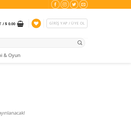
GIRIŞ YAP / ÜYE OL
T /
$ 0.00
i & Oyun
ayınlanacak!