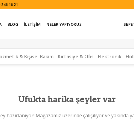
 346 16 21
A
BLOG
İLETIŞIM
NELER YAPIYORUZ
SEPE
ozmetik & Kişisel Bakım
Kırtasiye & Ofis
Elektronik
Hob
Ufukta harika şeyler var
ey hazırlanıyor! Mağazamız üzerinde çalışılıyor ve yakında y