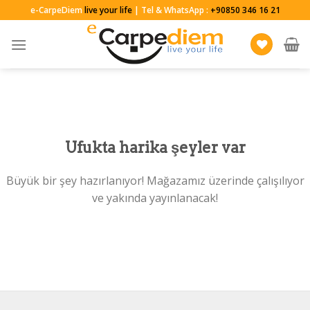
Skip
e-CarpeDiem
live your life
| Tel & WhatsApp :
+90850 346 16 21
to
content
Ufukta harika şeyler var
Büyük bir şey hazırlanıyor! Mağazamız üzerinde çalışılıyor
ve yakında yayınlanacak!