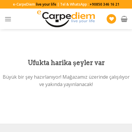
Skip
e-CarpeDiem
live your life
| Tel & WhatsApp :
+90850 346 16 21
to
content
Ufukta harika şeyler var
Büyük bir şey hazırlanıyor! Mağazamız üzerinde çalışılıyor
ve yakında yayınlanacak!