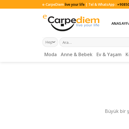
Skip
e-CarpeDiem
live your life
| Tel & WhatsApp :
+90850
to
content
ANASAYF
Ara:
Moda
Anne & Bebek
Ev & Yaşam
K
Büyük bir ş