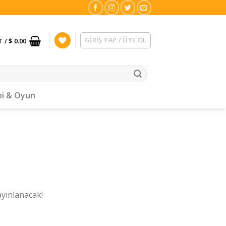
GIRIŞ YAP / ÜYE OL
T /
$ 0.00
i & Oyun
ayınlanacak!