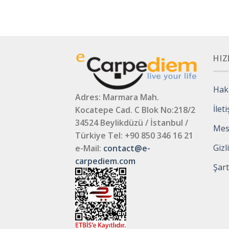
HIZ
Hak
Adres: Marmara Mah.
İlet
Kocatepe Cad. C Blok No:218/2
34524 Beylikdüzü / İstanbul /
Mesa
Türkiye
Tel: +90 850 346 16 21
Gizl
e-Mail:
contact@e-
carpediem.com
Şart