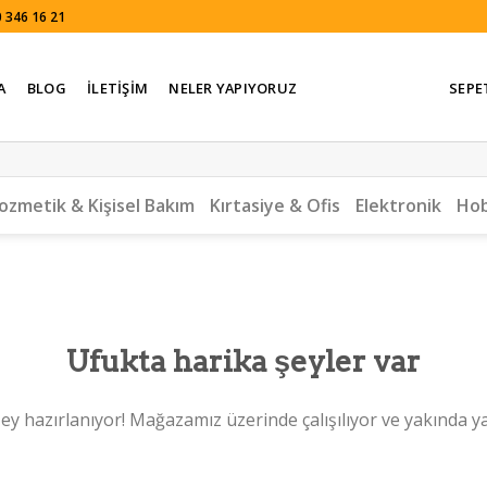
 346 16 21
A
BLOG
İLETIŞIM
NELER YAPIYORUZ
SEPE
ozmetik & Kişisel Bakım
Kırtasiye & Ofis
Elektronik
Hob
Ufukta harika şeyler var
ey hazırlanıyor! Mağazamız üzerinde çalışılıyor ve yakında y