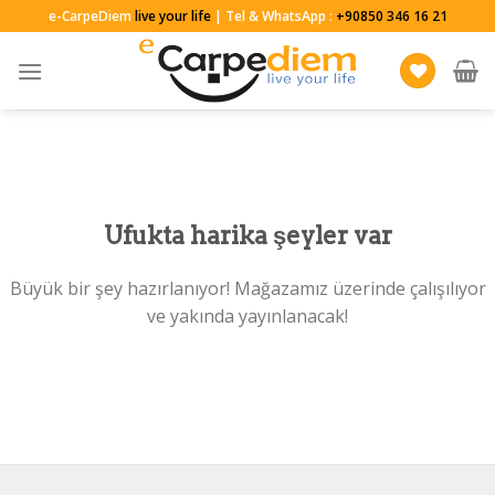
Skip
e-CarpeDiem
live your life
| Tel & WhatsApp :
+90850 346 16 21
to
content
Ufukta harika şeyler var
Büyük bir şey hazırlanıyor! Mağazamız üzerinde çalışılıyor
ve yakında yayınlanacak!