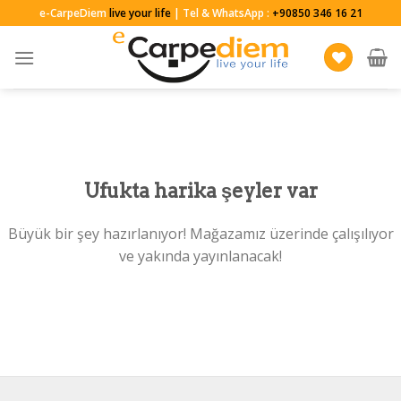
Skip
e-CarpeDiem
live your life
| Tel & WhatsApp :
+90850 346 16 21
to
content
Ufukta harika şeyler var
Büyük bir şey hazırlanıyor! Mağazamız üzerinde çalışılıyor
ve yakında yayınlanacak!