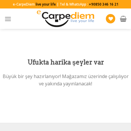
Skip
e-CarpeDiem
live your life
| Tel & WhatsApp :
+90850 346 16 21
to
content
Ufukta harika şeyler var
Büyük bir şey hazırlanıyor! Mağazamız üzerinde çalışılıyor
ve yakında yayınlanacak!