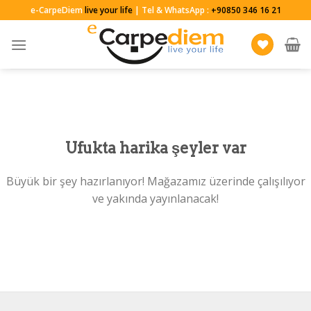
Skip
e-CarpeDiem
live your life
| Tel & WhatsApp :
+90850 346 16 21
to
content
Ufukta harika şeyler var
Büyük bir şey hazırlanıyor! Mağazamız üzerinde çalışılıyor
ve yakında yayınlanacak!