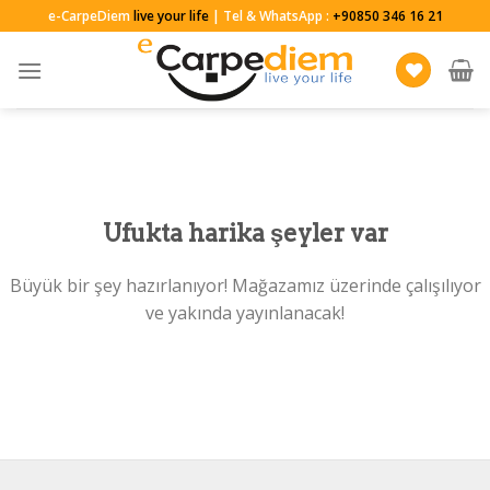
Skip
e-CarpeDiem
live your life
| Tel & WhatsApp :
+90850 346 16 21
to
content
Ufukta harika şeyler var
Büyük bir şey hazırlanıyor! Mağazamız üzerinde çalışılıyor
ve yakında yayınlanacak!